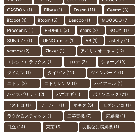
CASDON
(1)
Dibea
(1)
Dyson
(11)
Geemo
(3)
iRobot
(1)
iRoom
(5)
Leacco
(1)
MOOSOO
(7)
Proscenic
(1)
REDHiLL
(3)
shark
(2)
SOUYI
(1)
SUNRIZE
(1)
UENO-mono
(1)
V6
(1)
vistefly
(1)
womow
(2)
Zinker
(1)
アイリスオーヤマ
(12)
エレクトロラックス
(1)
コロナ
(2)
シャープ
(9)
ダイキン
(1)
ダイソン
(12)
ツインバード
(1)
ニトリ
(2)
ニトリレンジ
(1)
ハイアール
(1)
ハイスピリット
(2)
ハゴオギ
(1)
パナソニック
(21)
ビストロ
(1)
フーバー
(1)
マキタ
(5)
モダンデコ
(1)
ラクかるスティック
(1)
三菱電機
(7)
扇風機
(1)
日立
(14)
東芝
(6)
羽根なし扇風機
(1)