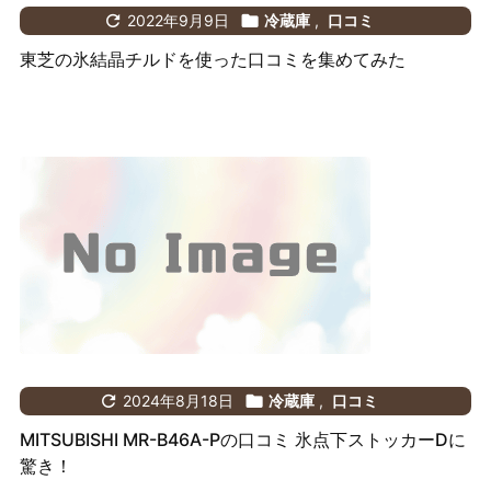

2022年9月9日

冷蔵庫
,
口コミ
東芝の氷結晶チルドを使った口コミを集めてみた

2024年8月18日

冷蔵庫
,
口コミ
MITSUBISHI MR-B46A-Pの口コミ 氷点下ストッカーDに
驚き！