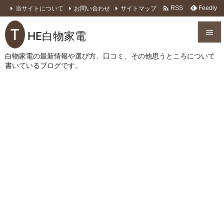

当サイトについて
お問い合わせ
サイトマップ
Feedly
RSS
T

HE白物家電

白物家電の最新情報や選び方、口コミ、その他思うところについて
メニュ
書いているブログです。

サイド

前へ

次へ

検索