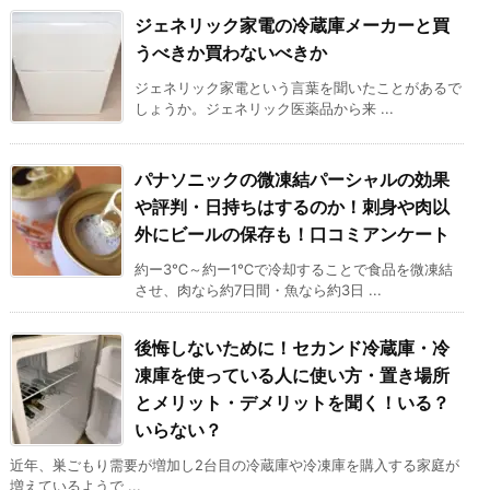
ジェネリック家電の冷蔵庫メーカーと買
うべきか買わないべきか
ジェネリック家電という言葉を聞いたことがあるで
しょうか。ジェネリック医薬品から来 ...
パナソニックの微凍結パーシャルの効果
や評判・日持ちはするのか！刺身や肉以
外にビールの保存も！口コミアンケート
約ー3℃～約ー1℃で冷却することで食品を微凍結
させ、肉なら約7日間・魚なら約3日 ...
後悔しないために！セカンド冷蔵庫・冷
凍庫を使っている人に使い方・置き場所
とメリット・デメリットを聞く！いる？
いらない？
近年、巣ごもり需要が増加し2台目の冷蔵庫や冷凍庫を購入する家庭が
増えているようで ...