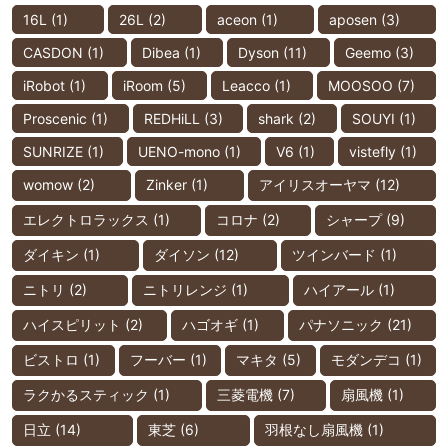
16L
(1)
26L
(2)
aceon
(1)
aposen
(3)
CASDON
(1)
Dibea
(1)
Dyson
(11)
Geemo
(3)
iRobot
(1)
iRoom
(5)
Leacco
(1)
MOOSOO
(7)
Proscenic
(1)
REDHiLL
(3)
shark
(2)
SOUYI
(1)
SUNRIZE
(1)
UENO-mono
(1)
V6
(1)
vistefly
(1)
womow
(2)
Zinker
(1)
アイリスオーヤマ
(12)
エレクトロラックス
(1)
コロナ
(2)
シャープ
(9)
ダイキン
(1)
ダイソン
(12)
ツインバード
(1)
ニトリ
(2)
ニトリレンジ
(1)
ハイアール
(1)
ハイスピリット
(2)
ハゴオギ
(1)
パナソニック
(21)
ビストロ
(1)
フーバー
(1)
マキタ
(5)
モダンデコ
(1)
ラクかるスティック
(1)
三菱電機
(7)
扇風機
(1)
日立
(14)
東芝
(6)
羽根なし扇風機
(1)