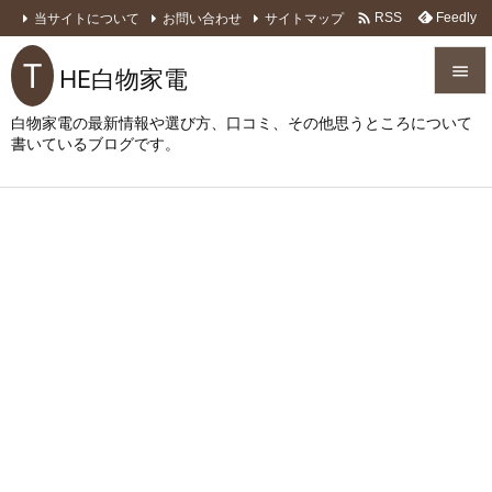

当サイトについて
お問い合わせ
サイトマップ
Feedly
RSS
T

HE白物家電

白物家電の最新情報や選び方、口コミ、その他思うところについて
メニュ
書いているブログです。

サイド

前へ

次へ

検索