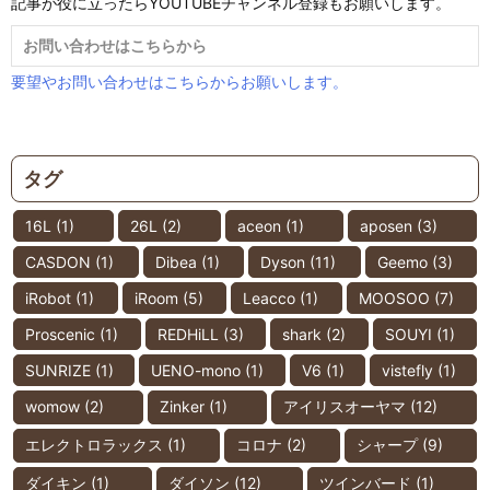
記事が役に立ったらYOUTUBEチャンネル登録もお願いします。
お問い合わせはこちらから
要望やお問い合わせはこちらからお願いします。
タグ
16L
(1)
26L
(2)
aceon
(1)
aposen
(3)
CASDON
(1)
Dibea
(1)
Dyson
(11)
Geemo
(3)
iRobot
(1)
iRoom
(5)
Leacco
(1)
MOOSOO
(7)
Proscenic
(1)
REDHiLL
(3)
shark
(2)
SOUYI
(1)
SUNRIZE
(1)
UENO-mono
(1)
V6
(1)
vistefly
(1)
womow
(2)
Zinker
(1)
アイリスオーヤマ
(12)
エレクトロラックス
(1)
コロナ
(2)
シャープ
(9)
ダイキン
(1)
ダイソン
(12)
ツインバード
(1)