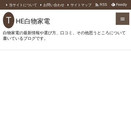

当サイトについて
お問い合わせ
サイトマップ
Feedly
RSS
T

HE白物家電

白物家電の最新情報や選び方、口コミ、その他思うところについて
メニュ
書いているブログです。

サイド

前へ

次へ

検索