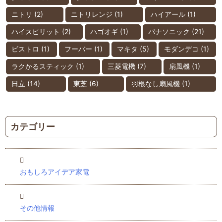
ニトリ
(2)
ニトリレンジ
(1)
ハイアール
(1)
ハイスピリット
(2)
ハゴオギ
(1)
パナソニック
(21)
ビストロ
(1)
フーバー
(1)
マキタ
(5)
モダンデコ
(1)
ラクかるスティック
(1)
三菱電機
(7)
扇風機
(1)
日立
(14)
東芝
(6)
羽根なし扇風機
(1)
カテゴリー
おもしろアイデア家電
その他情報