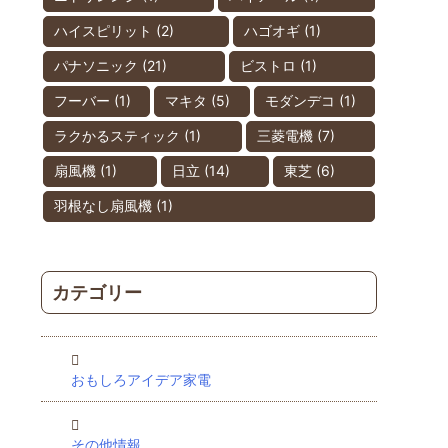
ハイスピリット
(2)
ハゴオギ
(1)
パナソニック
(21)
ビストロ
(1)
フーバー
(1)
マキタ
(5)
モダンデコ
(1)
ラクかるスティック
(1)
三菱電機
(7)
扇風機
(1)
日立
(14)
東芝
(6)
羽根なし扇風機
(1)
カテゴリー
おもしろアイデア家電
その他情報