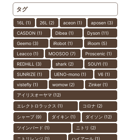
タグ
16L
(1)
26L
(2)
aceon
(1)
aposen
(3)
CASDON
(1)
Dibea
(1)
Dyson
(11)
Geemo
(3)
iRobot
(1)
iRoom
(5)
Leacco
(1)
MOOSOO
(7)
Proscenic
(1)
REDHiLL
(3)
shark
(2)
SOUYI
(1)
SUNRIZE
(1)
UENO-mono
(1)
V6
(1)
vistefly
(1)
womow
(2)
Zinker
(1)
アイリスオーヤマ
(12)
エレクトロラックス
(1)
コロナ
(2)
シャープ
(9)
ダイキン
(1)
ダイソン
(12)
ツインバード
(1)
ニトリ
(2)
ニトリレンジ
(1)
ハイアール
(1)