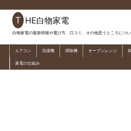
THE白物家電
白物家電の最新情報や選び方、口コミ、その他思うところについ
エアコン
洗濯機
掃除機
オーブンレンジ
家電の仕組み